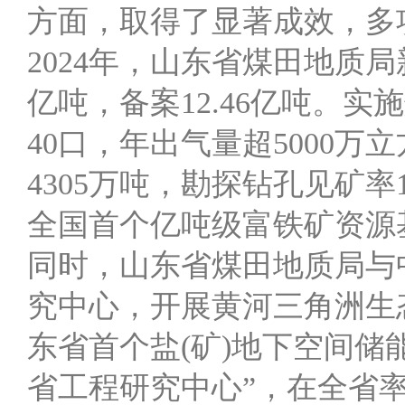
方面，取得了显著成效，多
2024年，山东省煤田地质局
亿吨，备案12.46亿吨。
40口，年出气量超5000
4305万吨，勘探钻孔见矿
全国首个亿吨级富铁矿资源
同时，山东省煤田地质局与
究中心，开展黄河三角洲生态
东省首个盐(矿)地下空间储
省工程研究中心”，在全省