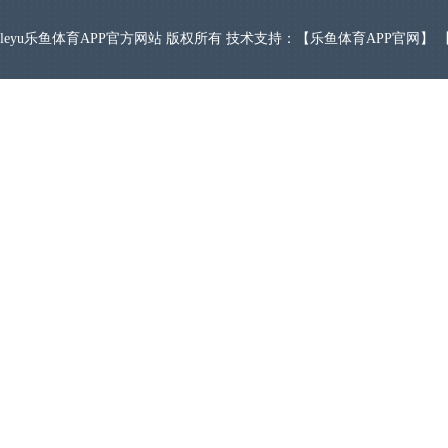
leyu乐鱼体育APP官方网站 版权所有 技术支持：【
乐鱼体育APP官网
】 