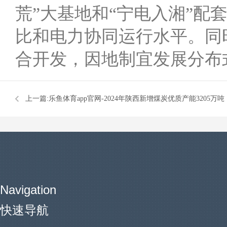
荒”大基地和“宁电入湘”
比和电力协同运行水平。同
合开发，因地制宜发展分布
上一篇:
乐鱼体育app官网-2024年陕西新增煤炭优质产能3205万吨
Navigation
快速导航