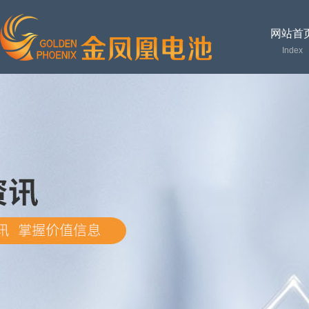
网站首
Index