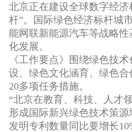
北京正在建设全球数字经济
杆”。国际绿色经济标杆城
能网联新能源汽车等战略性
化发展。
《工作要点》围绕绿色技术
设、绿色文化涵育、绿色合
20多项任务措施。
“北京在教育、科技、人才
形成国际新兴绿色技术策源
发明专利数量同比要增长10