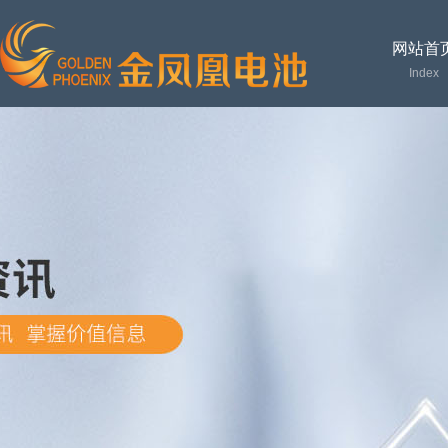
网站首
Index