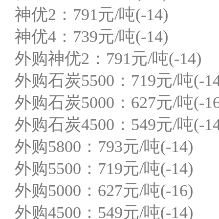
神优2：791元/吨(-14)
神优4：739元/吨(-14)
外购神优2：791元/吨(-14)
外购石炭5500：719元/吨(-14
外购石炭5000：627元/吨(-16
外购石炭4500：549元/吨(-14
外购5800：793元/吨(-14)
外购5500：719元/吨(-14)
外购5000：627元/吨(-16)
外购4500：549元/吨(-14)