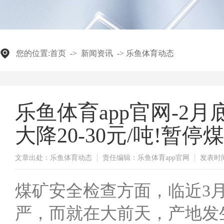
您的位置:
首页
->
新闻资讯
->
乐鱼体育动态
乐鱼体育app官网-2
大降20-30元/吨!暂
文章出处：乐鱼体育动态
责任编辑：乐鱼体育app官网
发表时间：
煤矿安全检查方面，临近3
严，而就在大前天，产地发