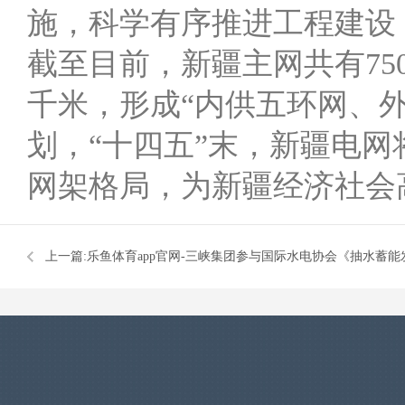
施，科学有序推进工程建设
截至目前，新疆主网共有750
千米，形成“内供五环网、
划，“十四五”末，新疆电网
网架格局，为新疆经济社会
上一篇:
乐鱼体育app官网-三峡集团参与国际水电协会《抽水蓄能
架》制定