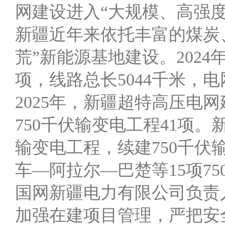
网建设进入“大规模、高强
新疆近年来依托丰富的煤炭
荒”新能源基地建设。202
项，线路总长5044千米，
2025年，新疆超特高压电
750千伏输变电工程41项。
输变电工程，续建750千伏
车—阿拉尔—巴楚等15项75
国网新疆电力有限公司负责
加强在建项目管理，严把安