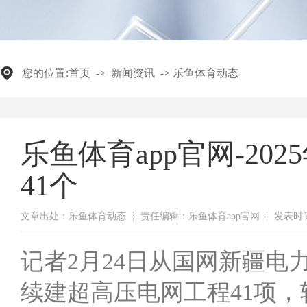
您的位置:
首页
->
新闻资讯
->
乐鱼体育动态
乐鱼体育app官网-2
41个
文章出处：乐鱼体育动态
责任编辑：乐鱼体育app官网
发表时间：
记者2月24日从国网新疆电
续建超高压电网工程41项，较