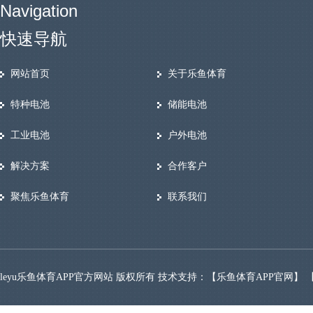
Navigation
快速导航
网站首页
关于乐鱼体育
特种电池
储能电池
工业电池
户外电池
解决方案
合作客户
聚焦乐鱼体育
联系我们
leyu乐鱼体育APP官方网站 版权所有 技术支持：【
乐鱼体育APP官网
】 