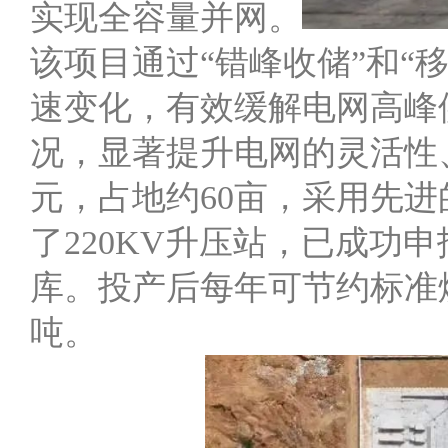
实现全容量并网。
该项目通过“错峰收储”和“
速变化，有效缓解电网高峰
况，显著提升电网的灵活性、
元，占地约60亩，采用先
了220KV升压站，已成功
库。投产后每年可节约标准煤
吨。