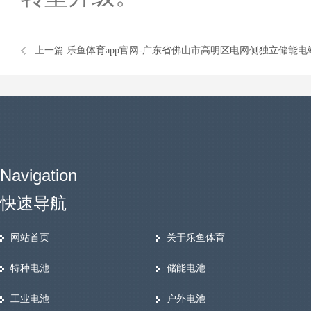
上一篇:
乐鱼体育app官网-广东省佛山市高明区电网侧独立储能电
签约
Navigation
快速导航
网站首页
关于乐鱼体育
特种电池
储能电池
工业电池
户外电池