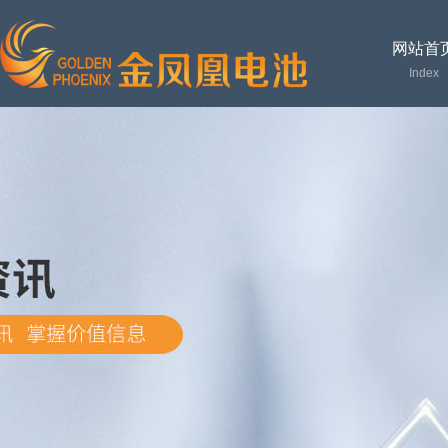
网站首
Index