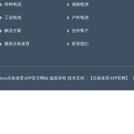
特种电池
储能电池
工业电池
户外电池
解决方案
合作客户
聚焦乐鱼体育
联系我们
leyu乐鱼体育APP官方网站 版权所有 技术支持：【
乐鱼体育APP官网
】 