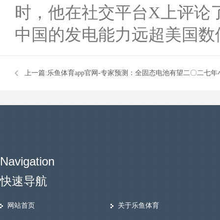
时，他在社交平台X上评论
中国的发电能力远超美国数
上一篇:
乐鱼体育app官网-专家预测：全固态电池有望二〇二七年
Navigation
快速导航
网站首页
关于乐鱼体育