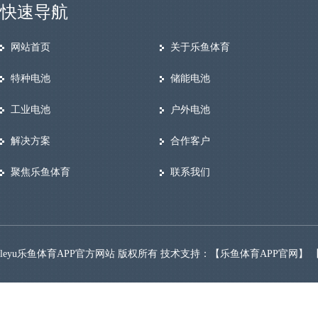
快速导航
网站首页
关于乐鱼体育
特种电池
储能电池
工业电池
户外电池
解决方案
合作客户
聚焦乐鱼体育
联系我们
leyu乐鱼体育APP官方网站 版权所有 技术支持：【
乐鱼体育APP官网
】 