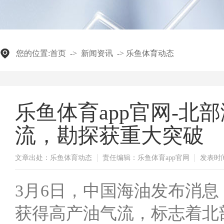
您的位置:
首页
->
新闻资讯
->
乐鱼体育动态
乐鱼体育app官网-北
流，勘探获重大突破
文章出处：乐鱼体育动态
责任编辑：乐鱼体育app官网
发表时间：
3月6日，中国海油发布消息
获得高产油气流，标志着北