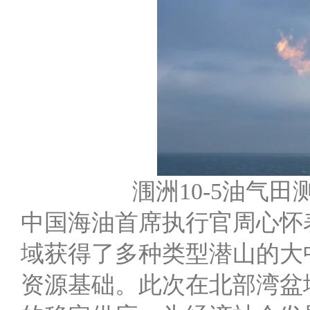
涠洲10-5油气
中国海油首席执行官周心怀
域获得了多种类型潜山的大
资源基础。此次在北部湾盆