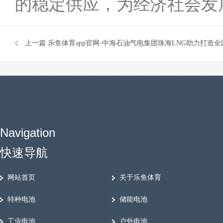
的稳定供应，为经济社会发
上一篇:
乐鱼体育app官网-中海石油气电集团珠海LNG助力打造全
个“LNG绿色智算中心”
Navigation
快速导航
网站首页
关于乐鱼体育
特种电池
储能电池
工业电池
户外电池