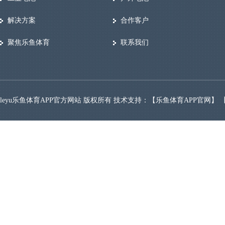
解决方案
合作客户
聚焦乐鱼体育
联系我们
leyu乐鱼体育APP官方网站 版权所有 技术支持：【
乐鱼体育APP官网
】 