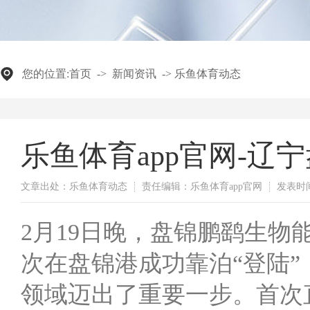
您的位置:
首页
->
新闻资讯
->
乐鱼体育动态
乐鱼体育app官网-
文章出处：乐鱼体育动态
责任编辑：乐鱼体育app官网
发表时间：
2月19日晚，盘锦鹏鹞生物
次在盘锦港成功靠泊“登陆
领域迈出了重要一步。首次