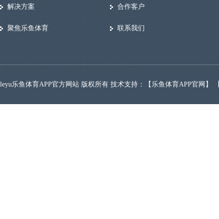
解决方案
合作客户
聚焦乐鱼体育
联系我们
leyu乐鱼体育APP官方网站 版权所有 技术支持：【
乐鱼体育APP官网
】 