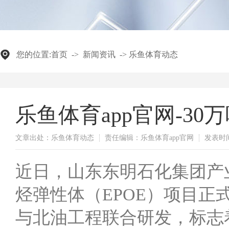
您的位置:
首页
->
新闻资讯
->
乐鱼体育动态
乐鱼体育app官网-30
文章出处：乐鱼体育动态
责任编辑：乐鱼体育app官网
发表时间：
近日，山东东明石化集团产
烃弹性体（EPOE）项目
与北油工程联合研发，标志