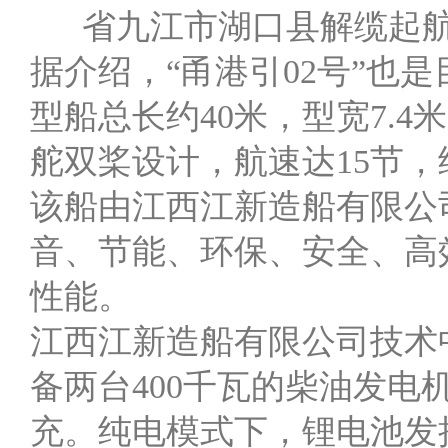
省九江市湖口县解缆起航
据介绍，“甬港引02号”也
型船总长约40米，型宽7.4
舵双桨设计，航速达15节，
该船由江西江新造船有限公
音、节能、环保、安全、高
性能。
江西江新造船有限公司技术中
备两台400千瓦的柴油发电
充。纯电模式下，锂电池发