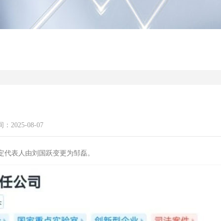
2025-08-07
法定代表人由刘国跃变更为邹磊。