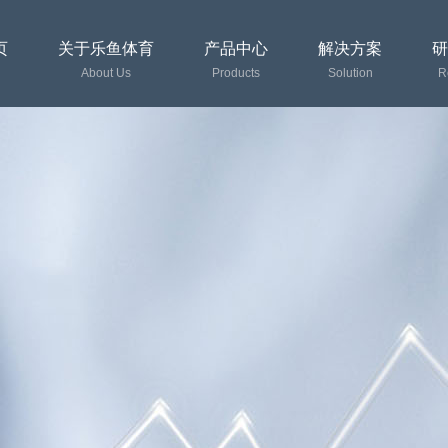
页
关于乐鱼体育
产品中心
解决方案
研
About Us
Products
Solution
R