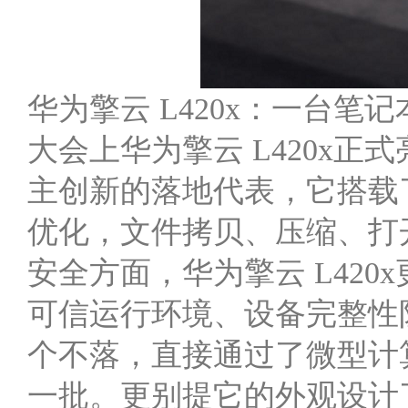
华为擎云 L420x：一台笔
大会上华为擎云 L420x
主创新的落地代表，它搭载
优化，文件拷贝、压缩、打
安全方面，华为擎云 L42
可信运行环境、设备完整性
个不落，直接通过了微型计
一批。更别提它的外观设计了