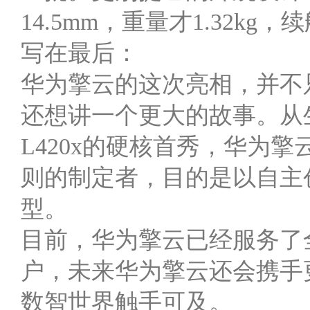
14.5mm，重量才1.32
写在最后：
华为擎云的这次亮相，并不
还想讲一个更大的故事。从
L420x的硬核首秀，华为
则的制定者，目的是以自主
型。
目前，华为擎云已经服务了全
户，未来华为擎云还会携手
数智世界触手可及。