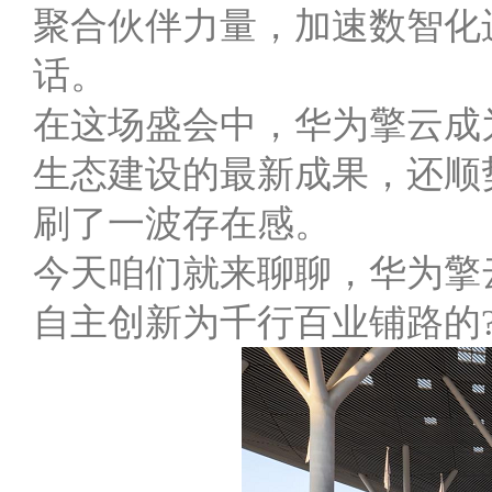
聚合伙伴力量，加速数智化
话。
在这场盛会中，华为擎云成
生态建设的最新成果，还顺势
刷了一波存在感。
今天咱们就来聊聊，华为擎
自主创新为千行百业铺路的