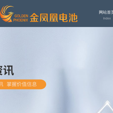
网站首
Index