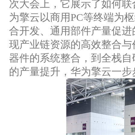
次大会上，它展示了如何联
为擎云以商用PC等终端为
合开发、通用部件产量促进
现产业链资源的高效整合与
器件的系统整合，到全栈自
的产量提升，华为擎云一步