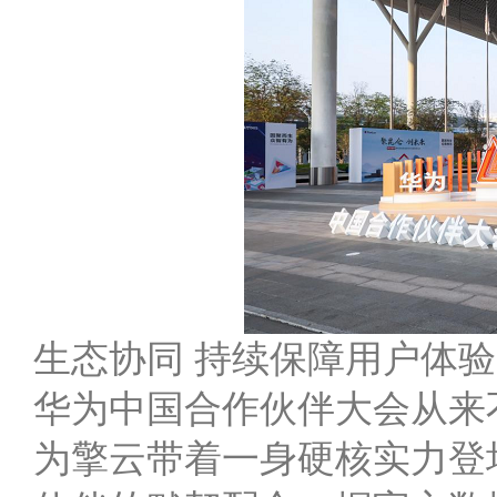
生态协同 持续保障用户体验
华为中国合作伙伴大会从来
为擎云带着一身硬核实力登