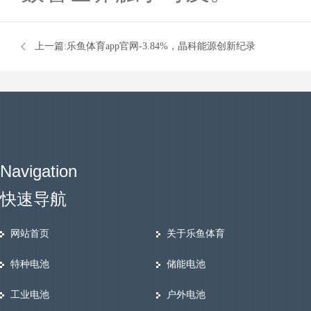
上一篇:
乐鱼体育app官网-3.84%，晶科能源创新纪录
Navigation
快速导航
网站首页
关于乐鱼体育
特种电池
储能电池
工业电池
户外电池