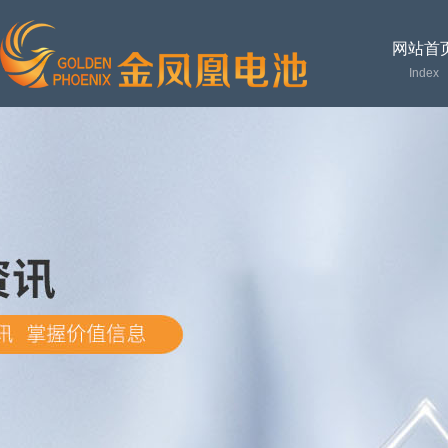
网站首
Index