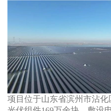
项目位于山东省滨州市沾化区
光伏组件169万余块，敷设电