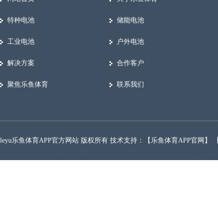
特种电池
储能电池
工业电池
户外电池
解决方案
合作客户
聚焦乐鱼体育
联系我们
leyu乐鱼体育APP官方网站 版权所有 技术支持：【
乐鱼体育APP官网
】 