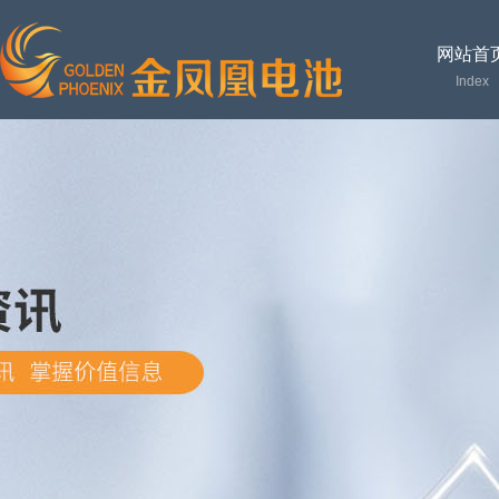
网站首
Index