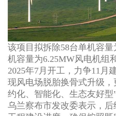
该项目拟拆除58台单机容量为
机容量为6.25MW风电机组
2025年7月开工，力争11
现风电场脱胎换骨式升级，
约化、智能化、生态友好型
乌兰察布市发改委表示，后