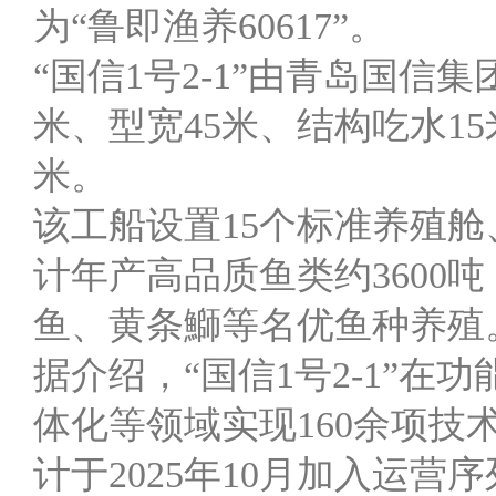
为“鲁即渔养60617”。
“国信1号2-1”由青岛国信集
米、型宽45米、结构吃水1
米。
该工船设置15个标准养殖舱
计年产高品质鱼类约3600
鱼、黄条鰤等名优鱼种养殖
据介绍，“国信1号2-1”
体化等领域实现160余项技术
计于2025年10月加入运营