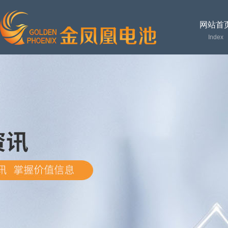
网站首
Index