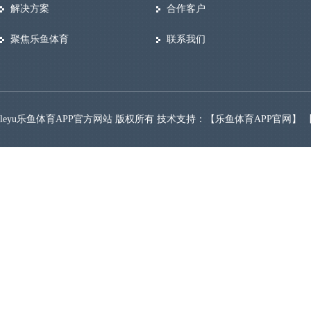
解决方案
合作客户
聚焦乐鱼体育
联系我们
leyu乐鱼体育APP官方网站 版权所有 技术支持：【
乐鱼体育APP官网
】 