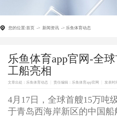
您的位置:
首页
->
新闻资讯
->
乐鱼体育动态
乐鱼体育app官网-全
工船亮相
文章出处：乐鱼体育动态
责任编辑：乐鱼体育app官网
发表时间：
4月17日，全球首艘15万吨
于青岛西海岸新区的中国船