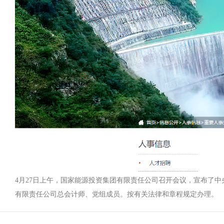
4月27日上午，国家能源投资集团有限责任公司召开会议，宣布了
有限责任公司总会计师、党组成员。按有关法律和章程规定办理。