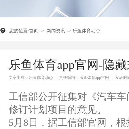
您的位置:
首页
->
新闻资讯
->
乐鱼体育动态
乐鱼体育app官网-
文章出处：乐鱼体育动态
责任编辑：乐鱼体育app官网
发表时间：
工信部公开征集对《汽车车
修订计划项目的意见。
5月8日，据工信部官网，