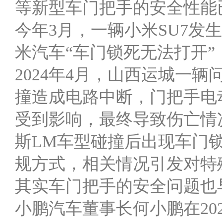
等新型车门把手的安全性能
今年3月，一辆小米SU7
米汽车“车门锁死无法打开
2024年4月，山西运城一
撞造成电路中断，门把手电
受到影响，最终导致伤亡情况
斯LM车型碰撞后出现车门
规方式，相关情况引发对特
其实车门把手的安全问题也
小鹏汽车董事长何小鹏在20