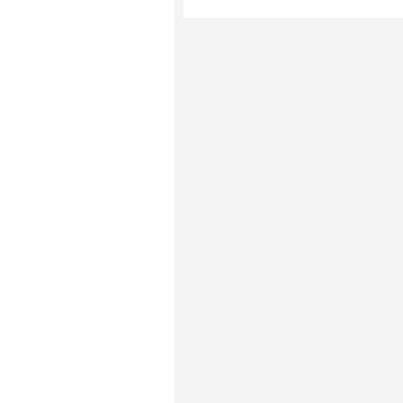
材料主题活动成果斐然-乐鱼体
鱼体育app官网
app官网