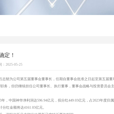
长确定！
2025-05-25
同意选举吕志韧为公司第五届董事会董事长，任期自董事会批准之日起至第五届
理职务，但仍继续担任公司董事长、执行董事，董事会战略与投资委员会
3年，中国神华净利润达596.94亿元，拟分红449.03亿元，占2023年度
计分红金额将达4161.03亿元。