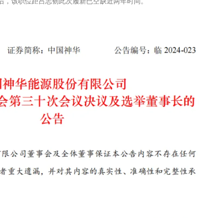
务后，该职位距吕志韧此次履新已空缺近两年时间。