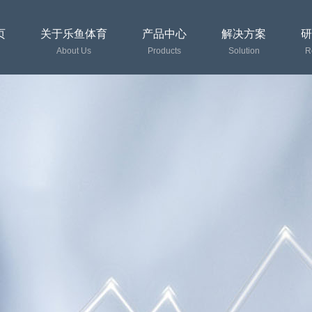
页
关于乐鱼体育
产品中心
解决方案
研
About Us
Products
Solution
R