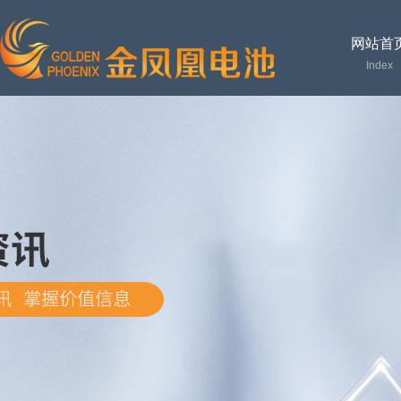
网站首
Index