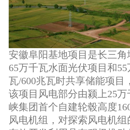
安徽阜阳基地项目是长三角
65万千瓦水面光伏项目和5
瓦/600兆瓦时共享储能项
该项目风电部分由颍上25万
峡集团首个自建轮毂高度16
风电机组，对探索风电机组