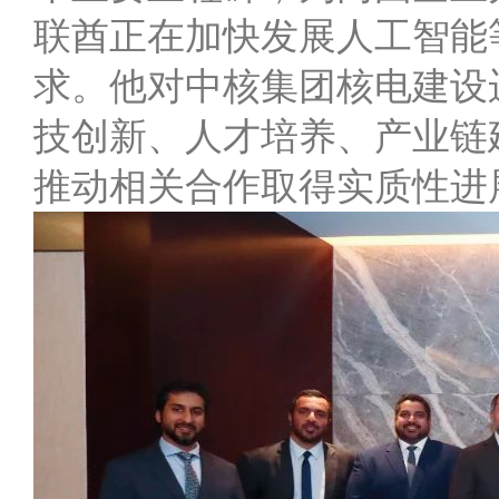
联酋正在加快发展人工智能
求。他对中核集团核电建设
技创新、人才培养、产业链
推动相关合作取得实质性进