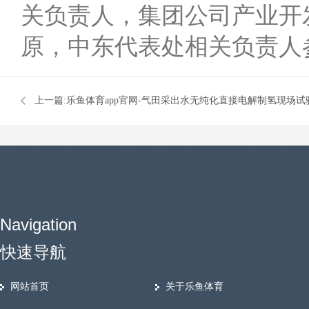
关负责人，集团公司产业开
原，中东代表处相关负责人
上一篇:
乐鱼体育app官网-气田采出水无纯化直接电解制氢现场试
Navigation
快速导航
网站首页
关于乐鱼体育