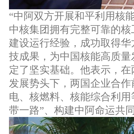
“中阿双方开展和平利用核
中核集团拥有完整可靠的核
建设运行经验，成功取得华
技成果，为中国核能高质量
定了坚实基础。他表示，在
发展势头下，两国企业合作
电、核燃料、核能综合利用
带一路”、构建中阿命运共