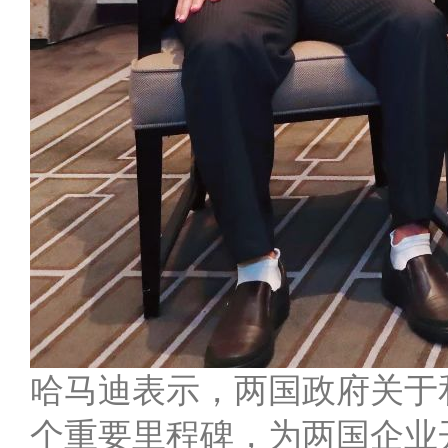
哈马迪表示，两国政府关于
个重要里程碑，为两国企业