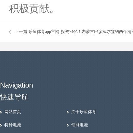
积极贡献。
上一篇:
乐鱼体育app官网-投资74亿！内蒙古巴彦淖尔签约两个
Navigation
快速导航
网站首页
关于乐鱼体育
特种电池
储能电池