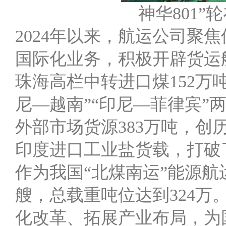
神华801
2024年以来，航运公司聚
国际化业务，积极开辟货运
珠海高栏中转进口煤152万
尼—越南”“印尼—菲律宾
外部市场货源383万吨，
印度进口工业盐货载，打破
作为我国“北煤南运”能源航
艘，总载重吨位达到324
化改革、拓展产业布局，为