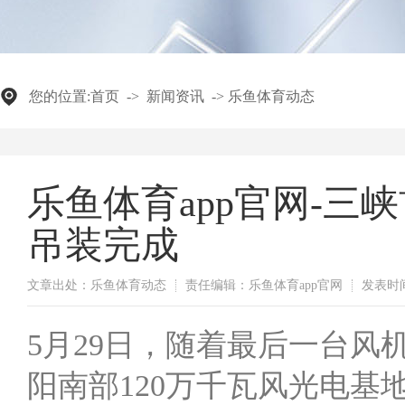
您的位置:
首页
->
新闻资讯
->
乐鱼体育动态
乐鱼体育app官网-三
吊装完成
文章出处：乐鱼体育动态
责任编辑：乐鱼体育app官网
发表时间：
5月29日，随着最后一台
阳南部120万千瓦风光电基地