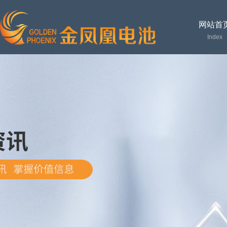
网站首
Index