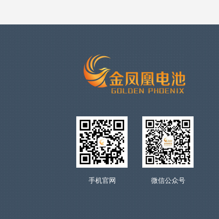
手机官网
微信公众号