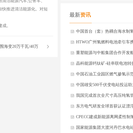
用清洁能源汽车;公务车、
域加快推进清洁能源化。对短
最新
资讯
建成。
中国首台（套）热耦合海水制
置稳定运行超500小时-乐鱼体育a
HTWO广州氢燃料电池牵引车
围海变20万千瓦/40万
官网
大田物流在粤港澳大湾区启动
重塑能源与中船集团合作开发
营-乐鱼体育app官网
氢燃料电池系统-乐鱼体育app
晶科能源钙钛矿-硅串联电池转
储能电站项目成功并网
率获新进展-乐鱼体育app官网
中国石油工业园区燃气掺氢示
目安全运行百日-乐鱼体育app
中国雄安500千伏变电站投运助
区绿电供应-乐鱼体育app官网
我国完成首次全尺寸高压纯氢
泄漏喷射火试验-乐鱼体育app
东方电气研发全球首获认证漂
风电制氢平台-乐鱼体育app官
CPECC建成新能源离网柔性制
体化试验平台-乐鱼体育app官
国家能源集团大渡河丹巴水电