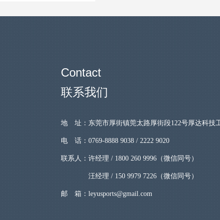
装成功
Contact
联系我们
地 址：东莞市厚街镇莞太路厚街段122号厚达科技
电 话：0769-8888 9038 / 2222 9020
联系人：许经理 / 1800 260 9996（微信同号）
汪经理 / 150 9979 7226（微信同号）
邮 箱：leyusports@gmail.com