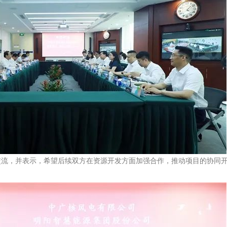
交流，并表示，希望后续双方在资源开发方面加强合作，推动项目的协同