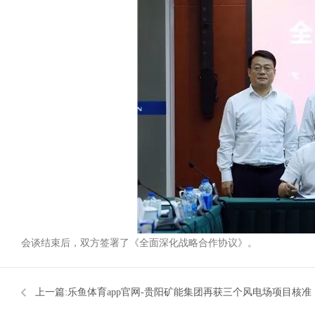
会谈结束后，双方签署了《全面深化战略合作协议》。
上一篇:
乐鱼体育app官网-贵阳矿能集团再获三个风电场项目核准