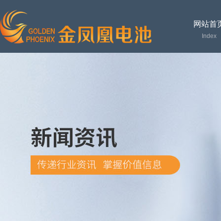
网站首
Index