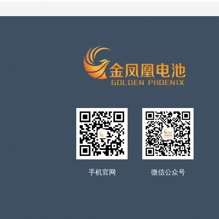
手机官网
微信公众号