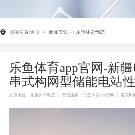
您的位置:
首页
->
新闻资讯
->
乐鱼体育动态
乐鱼体育app官网-
串式构网型储能电站
文章出处：乐鱼体育动态
责任编辑：乐鱼体育app官网
发表时间：