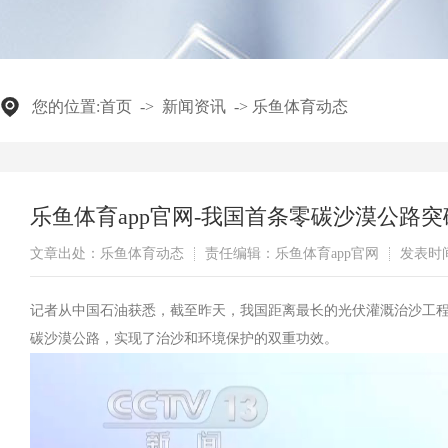
您的位置:
首页
->
新闻资讯
->
乐鱼体育动态
乐鱼体育app官网-我国首条零碳沙漠公路突破
文章出处：乐鱼体育动态
责任编辑：乐鱼体育app官网
发表时间：
记者从中国石油获悉，截至昨天，我国距离最长的光伏灌溉治沙工程
碳沙漠公路，实现了治沙和环境保护的双重功效。