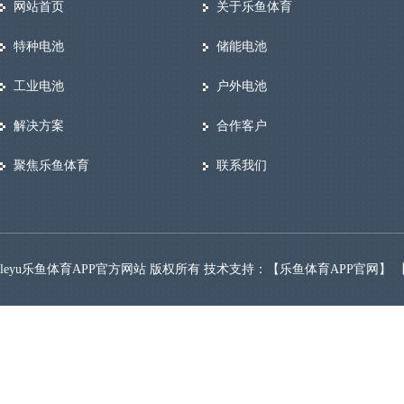
网站首页
关于乐鱼体育
特种电池
储能电池
工业电池
户外电池
解决方案
合作客户
聚焦乐鱼体育
联系我们
leyu乐鱼体育APP官方网站 版权所有 技术支持：【
乐鱼体育APP官网
】 