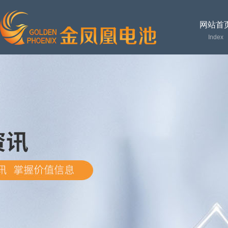
网站首
Index