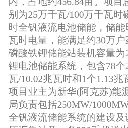
内，占地约456.84亩。项
别为25万千瓦/100万千瓦
时全钒液流电池储能，储能时
瓦时电量，能满足约30万
磷酸铁锂储能站装机容量为2
锂电池储能系统，包含78个2.
瓦/10.02兆瓦时和1个1.13
项目业主为新华(阿克苏)
局负责包括250MW/1000M
全钒液流储能系统的建设及