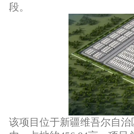
段。
该项目位于新疆维吾尔自治